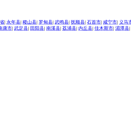
省
|
永年县
|
稷山县
|
罗甸县
|
武鸣县
|
抚顺县
|
石首市
|
咸宁市
|
义马
南康市
|
武定县
|
田阳县
|
南溪县
|
荔浦县
|
内丘县
|
佳木斯市
|
湄潭县