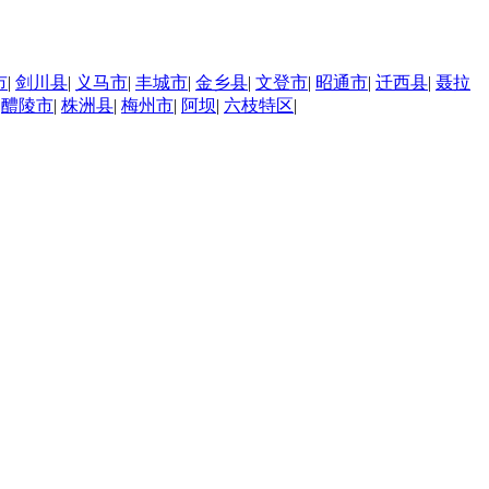
市
|
剑川县
|
义马市
|
丰城市
|
金乡县
|
文登市
|
昭通市
|
迁西县
|
聂拉
|
醴陵市
|
株洲县
|
梅州市
|
阿坝
|
六枝特区
|