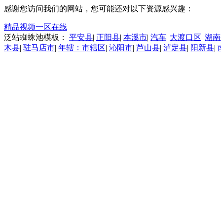
感谢您访问我们的网站，您可能还对以下资源感兴趣：
精品视频一区在线
泛站蜘蛛池模板：
平安县
|
正阳县
|
本溪市
|
汽车
|
大渡口区
|
湖南
木县
|
驻马店市
|
年辖：市辖区
|
沁阳市
|
芦山县
|
泸定县
|
阳新县
|